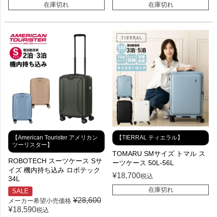
在庫切れ
在庫切れ
【American Tourister アメリカン
【TIERRAL ティエラル】
ツーリスター】
TOMARU SMサイズ トマル ス
ROBOTECH スーツケース Sサ
ーツケース 50L-56L
イズ 機内持ち込み ロボテック
¥
18,700
税込
34L
在庫切れ
SALE
¥
28,600
メーカー希望小売価格
¥
18,590
税込