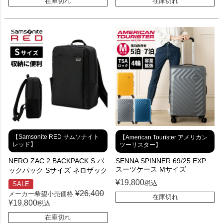
在庫切れ
在庫切れ
【Samsonite RED サムソナイト
【American Tourister アメリカン
レッド】
ツーリスター】
SENNA SPINNER 69/25 EXP
NERO ZAC 2 BACKPACK S バ
スーツケース Mサイズ
ックパック Sサイズ ネロザック
¥
19,800
税込
SALE
¥
26,400
メーカー希望小売価格
在庫切れ
¥
19,800
税込
在庫切れ