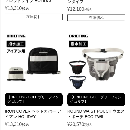
マレットタイプ HOLIDAY
ンタイプ
¥
13,310
税込
¥
12,100
税込
在庫切れ
在庫切れ
【BRIEFING GOLF ブリーフィン
【BRIEFING GOLF ブリーフィン
グ ゴルフ】
グ ゴルフ】
IRON COVER ヘッドカバー ア
ROUND WAIST POUCH ウエス
イアン HOLIDAY
トポーチ ECO TWILL
¥
13,310
¥
20,570
税込
税込