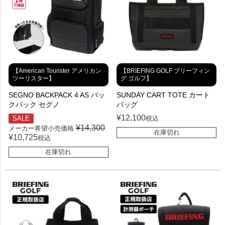
【American Tourister アメリカン
【BRIEFING GOLF ブリーフィン
ツーリスター】
グ ゴルフ】
SEGNO BACKPACK 4 AS バッ
SUNDAY CART TOTE カート
クパック セグノ
バッグ
¥
12,100
SALE
税込
¥
14,300
メーカー希望小売価格
在庫切れ
¥
10,725
税込
在庫切れ