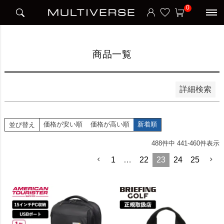
HOME
商品一覧
0
並び順
新着順
価格が安い順
価格が高い順
商品一覧
検索
詳細検索
価格が安い順
価格が高い順
新着順
並び替え
488
件中
441
-
460
件表示
1
…
22
23
24
25