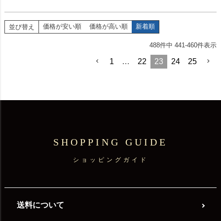
価格が安い順
価格が高い順
新着順
並び替え
488
件中
441
-
460
件表示
1
…
22
23
24
25
SHOPPING GUIDE
ショッピングガイド
送料について