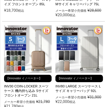
イズ フロントオープン 85L
Mサイズ キャリーバッグ 75L
¥
18,700
¥
28,600
税込
メーカー希望小売価格
¥
20,000
税込
【Innovator イノベーター】
【Innovator イノベーター】
INV30 COIN-LOCKER スーツ
INV80 LARGE スーツケース L
ケース 機内持ち込み Sサイズ
サイズ キャリーバッグ 92L
フロントオープン 21L
¥
31,900
メーカー希望小売価格
¥
21,780
¥
22,000
メーカー希望小売価格
税込
¥
21,780
税込