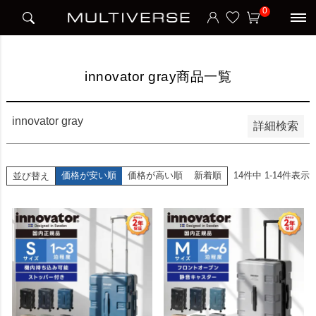
HOME
innovator gray商品一覧
0
並び順
新着順
価格が安い順
価格が高い順
innovator gray商品一覧
検索
innovator gray
詳細検索
価格が安い順
価格が高い順
新着順
14
件中
1
-
14
件表示
並び替え