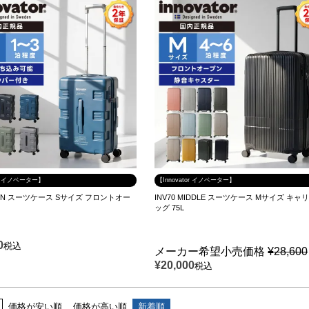
tor イノベーター】
【Innovator イノベーター】
ABIN スーツケース Sサイズ フロントオー
INV70 MIDDLE スーツケース Mサイズ キャ
ッグ 75L
0
税込
メーカー希望小売価格
¥
28,600
¥
20,000
税込
価格が安い順
価格が高い順
新着順