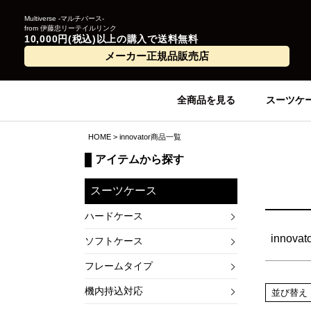
Multiverse -マルチバース-
from 伊藤忠リーテイルリンク
10,000円(税込)以上の購入で送料無料
価
メーカー正規品販売店
在
全商品を見る
スーツケ
商品
HOME
innovator商品一覧
アイテムから探す
並
スーツケース
ハードケース
innovat
ソフトケース
フレームタイプ
機内持込対応
並び替え