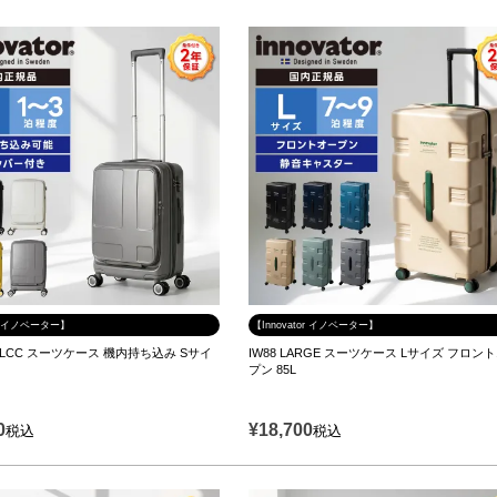
tor イノベーター】
【Innovator イノベーター】
bin LCC スーツケース 機内持ち込み Sサイ
IW88 LARGE スーツケース Lサイズ フロン
プン 85L
0
¥
18,700
税込
税込