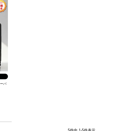
リーバ
5
件中
1
-
5
件表示