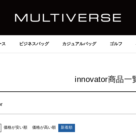
格
～
庫なし商品
在庫なし商品を表示しない
ース
ビジネスバッグ
カジュアルバッグ
ゴルフ
番号/JANコード
び順
innovator商品一
新着順
価格が安い順
価格が高い順
検索
or
価格が安い順
価格が高い順
新着順