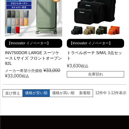
【Innovator イノベーター】
【Innovator イノベーター】
INV750DOR LARGE スーツケ
トラベルポーチ S/M/L 3点セッ
ース Lサイズ フロントオープン
ト
92L
¥
3,630
税込
¥
33,000
メーカー希望小売価格
在庫切れ
¥
33,000
税込
価格が安い順
価格が高い順
新着順
12
件中
1
-
12
件表示
並び替え