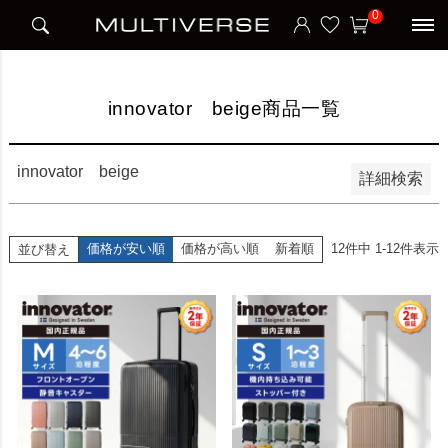
HOME
innovator beige商品一覧
0
並び順
新着順
価格が安い順
価格が高い順
innovator beige商品一覧
検索
innovator beige
詳細検索
価格が安い順
価格が高い順
新着順
12
件中
1
-
12
件表示
並び替え