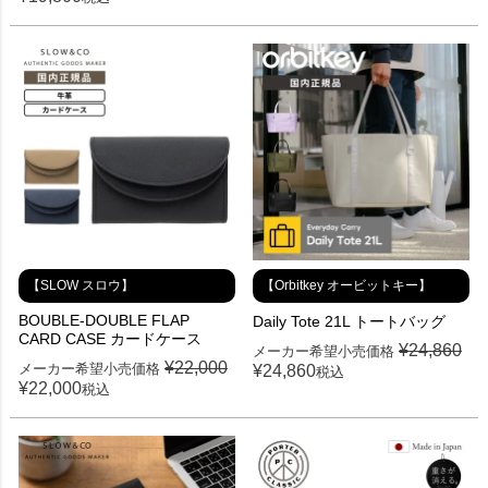
【SLOW スロウ】
【Orbitkey オービットキー】
BOUBLE-DOUBLE FLAP
Daily Tote 21L トートバッグ
CARD CASE カードケース
¥
24,860
メーカー希望小売価格
¥
22,000
メーカー希望小売価格
¥
24,860
税込
¥
22,000
税込