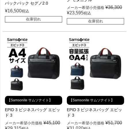
バックパック セグノ2.0
¥
36,300
メーカー希望小売価格
¥
16,500
税込
¥
23,595
税込
在庫切れ
在庫切れ
【Samsonite サムソナイト】
【Samsonite サムソナイト】
EPID 3 ビジネスバッグ エピッ
EPID 3 ビジネスバッグ エピッ
ド 3
ド 3
¥
45,100
¥
51,700
メーカー希望小売価格
メーカー希望小売価格
¥
29,315
¥
31,020
税込
税込