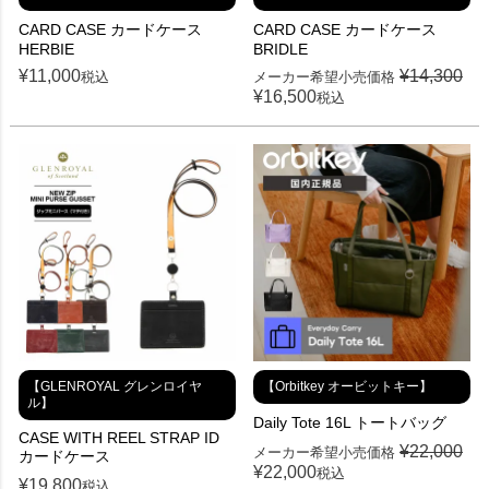
CARD CASE カードケース
CARD CASE カードケース
HERBIE
BRIDLE
¥
11,000
¥
14,300
税込
メーカー希望小売価格
¥
16,500
税込
【GLENROYAL グレンロイヤ
【Orbitkey オービットキー】
ル】
Daily Tote 16L トートバッグ
CASE WITH REEL STRAP ID
¥
22,000
メーカー希望小売価格
カードケース
¥
22,000
税込
¥
19,800
税込