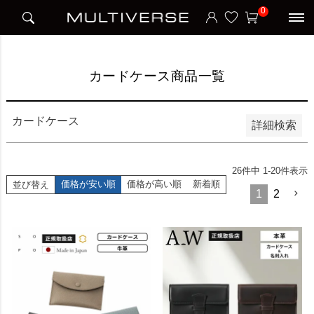
HOME
カードケース商品一覧
0
並び順
新着順
価格が安い順
価格が高い順
カードケース商品一覧
検索
カードケース
詳細検索
26
件中
1
-
20
件表示
価格が安い順
価格が高い順
新着順
並び替え
1
2