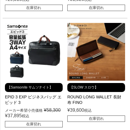
在庫切れ
在庫切れ
【Samsonite サムソナイト】
【SLOW スロウ】
EPID 3 EXP ビジネスバッグ エ
ROUND LONG WALLET 長財
ピッド 3
布 FINO
¥
58,300
¥
39,600
メーカー希望小売価格
税込
¥
37,895
税込
在庫切れ
在庫切れ