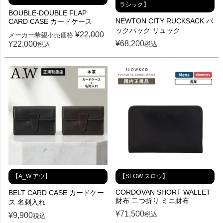
ラシック】
BOUBLE-DOUBLE FLAP
NEWTON CITY RUCKSACK バ
CARD CASE カードケース
ックパック リュック
¥
22,000
メーカー希望小売価格
¥
68,200
¥
22,000
税込
税込
【A_W アウ】
【SLOW スロウ】
CORDOVAN SHORT WALLET
BELT CARD CASE カードケー
財布 二つ折り ミニ財布
ス 名刺入れ
¥
71,500
税込
¥
9,900
税込