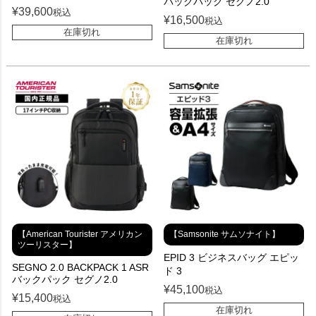
バックパック セグノ2.0
¥
39,600
税込
¥
16,500
税込
在庫切れ
在庫切れ
【American Tourister アメリカン
【Samsonite サムソナイト】
ツーリスター】
EPID 3 ビジネスバッグ エピッ
SEGNO 2.0 BACKPACK 1 ASR
ド 3
バックパック セグノ2.0
¥
45,100
税込
¥
15,400
税込
在庫切れ