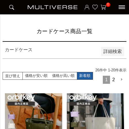
HOME
カードケース商品一覧
0
並び順
新着順
価格が安い順
価格が高い順
カードケース商品一覧
検索
カードケース
詳細検索
26
件中
1
-
20
件表示
価格が安い順
価格が高い順
新着順
並び替え
1
2