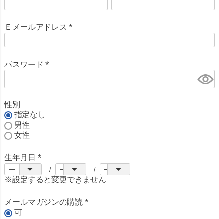
必
須
Ｅメールアドレス
)
(
必
須
パスワード
)
(
必
須
)
性別
指定なし
男性
女性
生年月日
(
必
※設定すると変更できません
須
)
メールマガジンの購読
(
可