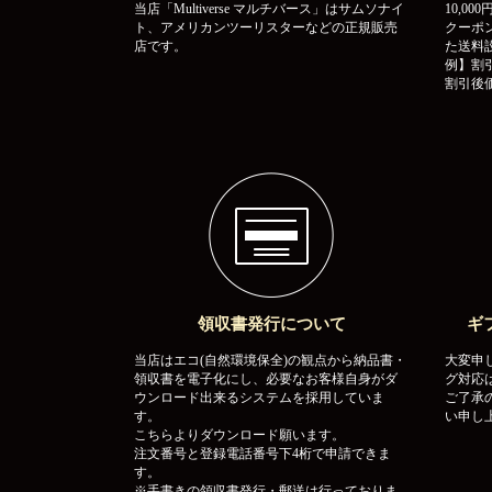
当店「Multiverse マルチバース」はサムソナイ
10,0
ト、アメリカンツーリスターなどの正規販売
クーポ
店です。
た送料
例】割引
割引後価
領収書発行について
ギ
当店はエコ(自然環境保全)の観点から納品書・
大変申
領収書を電子化にし、必要なお客様自身がダ
グ対応
ウンロード出来るシステムを採用していま
ご了承
す。
い申し
こちらよりダウンロード願います。
注文番号と登録電話番号下4桁で申請できま
す。
※手書きの領収書発行・郵送は行っておりま