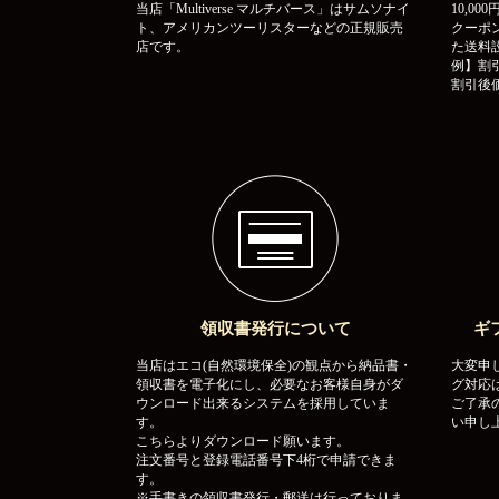
当店「Multiverse マルチバース」はサムソナイ
10,0
ト、アメリカンツーリスターなどの正規販売
クーポ
店です。
た送料
例】割引
割引後価
領収書発行について
ギ
当店はエコ(自然環境保全)の観点から納品書・
大変申
領収書を電子化にし、必要なお客様自身がダ
グ対応
ウンロード出来るシステムを採用していま
ご了承
す。
い申し
こちらよりダウンロード願います。
注文番号と登録電話番号下4桁で申請できま
す。
※手書きの領収書発行・郵送は行っておりま