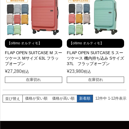
【oltimo オルティモ】
【oltimo オルティモ】
FLAP OPEN SUITCASE M スー
FLAP OPEN SUITCASE S スー
ツケース Mサイズ 63L フラッ
ツケース 機内持ち込み Sサイズ
プオープン
37L フラップオープン
¥
27,280
¥
23,980
税込
税込
在庫切れ
在庫切れ
価格が安い順
価格が高い順
新着順
12
件中
1
-
12
件表示
並び替え