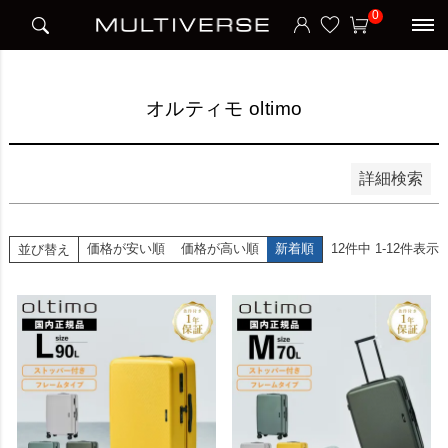
HOME
ブランド
オルティモ oltimo
0
並び順
新着順
価格が安い順
価格が高い順
オルティモ oltimo
検索
詳細検索
価格が安い順
価格が高い順
新着順
12
件中
1
-
12
件表示
並び替え