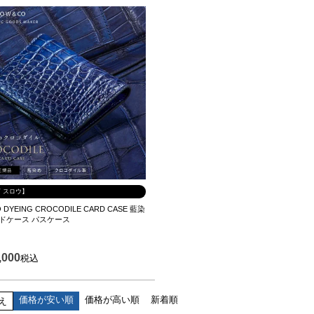
W スロウ】
O DYEING CROCODILE CARD CASE 藍染
ードケース パスケース
,000
税込
価格が安い順
価格が高い順
新着順
え