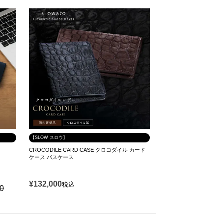
【SLOW スロウ】
CROCODILE CARD CASE クロコダイル カード
ケース パスケース
¥
132,000
税込
00