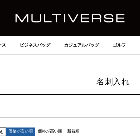
価格
～
在庫なし商品
在庫なし商品を表示しない
ース
ビジネスバッグ
カジュアルバッグ
ゴルフ
商品番号/JANコード
並び順
名刺入れ
新着順
価格が安い順
価格が高い順
検索
価格が安い順
価格が高い順
新着順
え