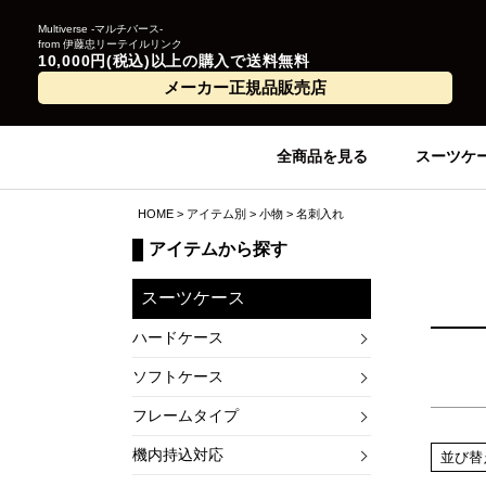
Multiverse -マルチバース-
from 伊藤忠リーテイルリンク
10,000円(税込)以上の購入で送料無料
メーカー正規品販売店
全商品を見る
スーツケ
HOME
アイテム別
小物
名刺入れ
アイテムから探す
スーツケース
ハードケース
ソフトケース
フレームタイプ
機内持込対応
並び替