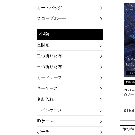
カートバッグ
スコープポーチ
小物
長財布
二つ折り財布
三つ折り財布
カードケース
【SLO
キーケース
INDIG
め カ
名刺入れ
コインケース
¥
154
IDケース
並び替
ポーチ