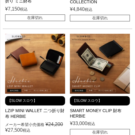
折り ミニ財布
COLLECTION
¥
7,150
¥
4,840
税込
税込
在庫切れ
在庫切れ
【SLOW スロウ】
【SLOW スロウ】
LZIP MINI WALLET 二つ折り財
SMART MONEY CLIP 財布
HERBIE
布 HERBIE
¥
33,000
税込
¥
24,200
メーカー希望小売価格
¥
27,500
税込
在庫切れ