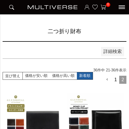
HOME
アイテム別
小物
二つ折り財布
0
並び順
新着順
価格が安い順
価格が高い順
二つ折り財布
検索
詳細検索
36
件中
21
-
36
件表示
価格が安い順
価格が高い順
新着順
並び替え
1
2