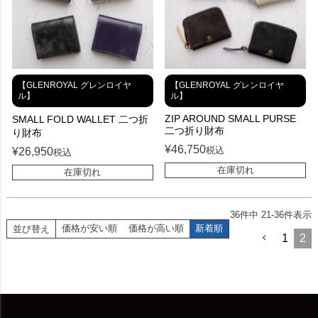
【GLENROYAL グレンロイヤ
【GLENROYAL グレンロイヤ
ル】
ル】
ZIP AROUND SMALL PURSE
SMALL FOLD WALLET 二つ折
二つ折り財布
り財布
¥
46,750
税込
¥
26,950
税込
在庫切れ
在庫切れ
36
件中
21
-
36
件表示
価格が安い順
価格が高い順
新着順
並び替え
1
2