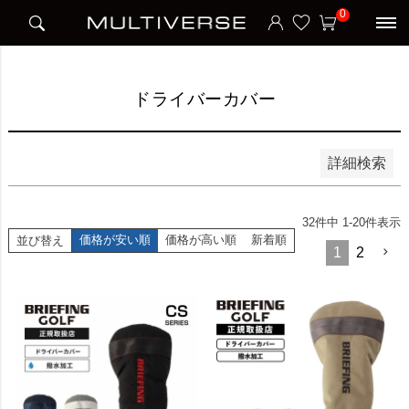
HOME
アイテム別
ゴルフ
ドライバーカバー
0
並び順
新着順
価格が安い順
価格が高い順
ドライバーカバー
検索
詳細検索
32
件中
1
-
20
件表示
価格が安い順
価格が高い順
新着順
並び替え
1
2