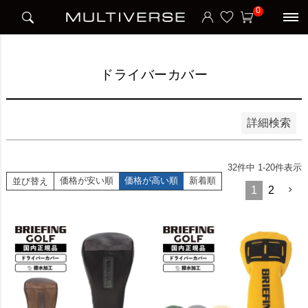
HOME
アイテム別
ゴルフ
ドライバーカバー
0
並び順
新着順
価格が安い順
価格が高い順
ドライバーカバー
検索
詳細検索
32
件中
1
-
20
件表示
価格が安い順
価格が高い順
新着順
並び替え
1
2