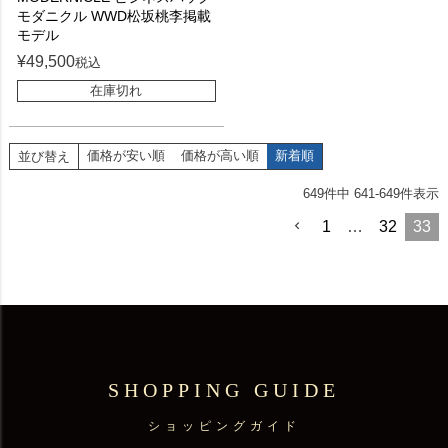
モダニクル WWD松坂桃李掲載
モデル
¥
49,500
税込
在庫切れ
価格が安い順
価格が高い順
新着順
並び替え
649
件中
641
-
649
件表示
1
…
32
33
SHOPPING GUIDE
ショッピングガイド