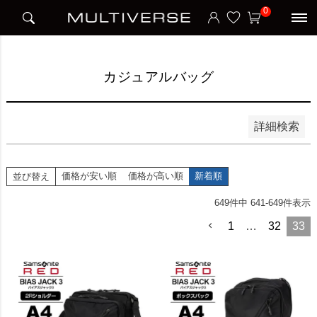
HOME
アイテム別
カジュアルバッグ
0
並び順
新着順
価格が安い順
価格が高い順
カジュアルバッグ
検索
詳細検索
価格が安い順
価格が高い順
新着順
並び替え
649
件中
641
-
649
件表示
1
…
32
33