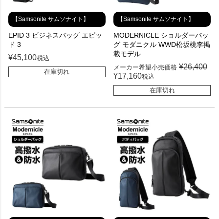
【Samsonite サムソナイト】
【Samsonite サムソナイト】
EPID 3 ビジネスバッグ エピッ
MODERNICLE ショルダーバッ
ド 3
グ モダニクル WWD松坂桃李掲
載モデル
¥
45,100
税込
¥
26,400
メーカー希望小売価格
在庫切れ
¥
17,160
税込
在庫切れ