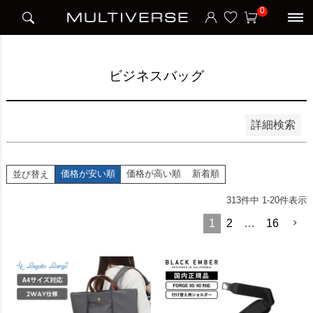
HOME
アイテム別
ビジネスバッグ
0
並び順
新着順
価格が安い順
価格が高い順
ビジネスバッグ
検索
詳細検索
価格が安い順
価格が高い順
新着順
並び替え
313
件中
1
-
20
件表示
1
2
…
16