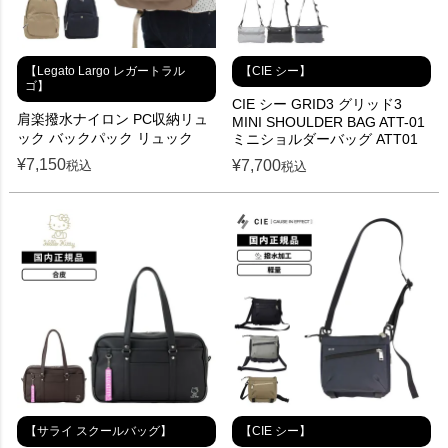
【Legato Largo レガートラル
【CIE シー】
ゴ】
CIE シー GRID3 グリッド3
肩楽撥水ナイロン PC収納リュ
MINI SHOULDER BAG ATT-01
ック バックパック リュック
ミニショルダーバッグ ATT01
¥
7,150
¥
7,700
税込
税込
【サライ スクールバッグ】
【CIE シー】