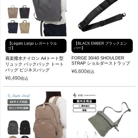
【Legato Largo レガートラル
【BLACK EMBER ブラックエン
ゴ】
バー】
FORGE 30/40 SHOULDER
肩楽撥水ナイロン A4トート型
STRAP ショルダーストラップ
リュック バックパック トート
バッグ ビジネスバッグ
¥
6,600
税込
¥
6,490
税込