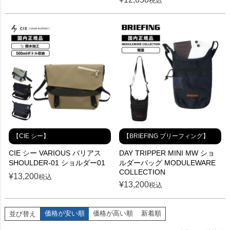
税込
【CIE シー】
【BRIEFING ブリーフィング】
CIE シー VARIOUS バリアス
DAY TRIPPER MINI MW ショ
SHOULDER-01 ショルダー01
ルダーバッグ MODULEWARE
COLLECTION
¥
13,200
税込
¥
13,200
税込
価格が安い順
価格が高い順
新着順
並び替え