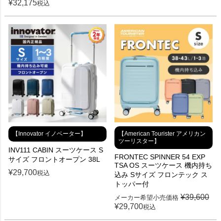
¥
32,175
税込
【Innovator イノベーター】
【American Tourister アメリカン
ツーリスター】
INV111 CABIN スーツケース S
FRONTEC SPINNER 54 EXP
サイズ フロントオープン 38L
TSA OS スーツケース 機内持ち
¥
29,700
税込
込み Sサイズ フロンテック ス
トッパー付
¥
39,600
メーカー希望小売価格
¥
29,700
税込