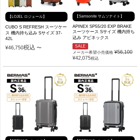
【Samsonite サムソナイト】
【LOJEL ロジェール】
APINEX SP55/20 EXP BRAKE
CUBO S REFRESH スーツケー
スーツケース Sサイズ 機内持ち
ス 機内持ち込み Sサイズ 37-
込み アピネックス
42L
SALE
税込
¥
46,750
〜
¥
56,100
メーカー希望小売価格
¥
42,075
税込