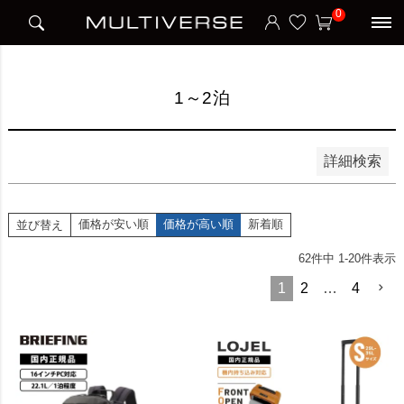
HOME
宿泊日数
1～2泊
0
並び順
新着順
価格が安い順
価格が高い順
1～2泊
検索
詳細検索
価格が安い順
価格が高い順
新着順
並び替え
62
件中
1
-
20
件表示
1
2
…
4